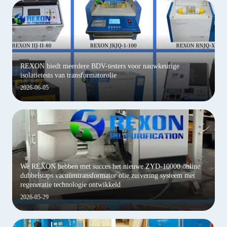
REXON biedt meerdere BDV-testers voor nauwkeurige
isolatietests van transformatorolie
2026-06-05
We REXON hebben met succes het nieuwe ZYD-10000 online
dubbelstaps vacuümtransformator olie zuivering systeem met
regeneratie technologie ontwikkeld
2026-05-29