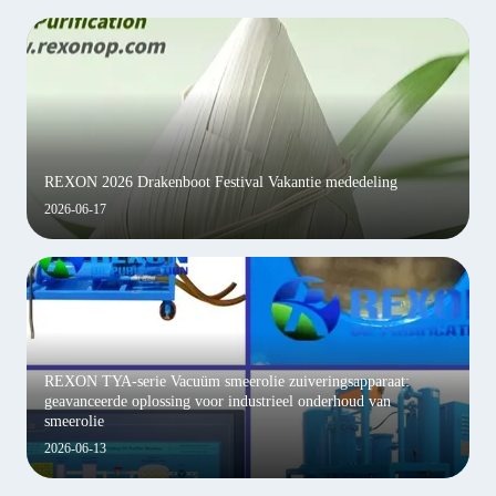
REXON 2026 Drakenboot Festival Vakantie mededeling
2026-06-17
REXON TYA-serie Vacuüm smeerolie zuiveringsapparaat:
geavanceerde oplossing voor industrieel onderhoud van
smeerolie
2026-06-13