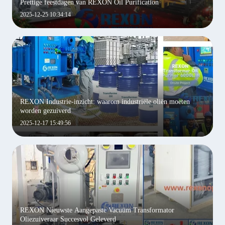
Prettige feestdagen van REXON Oil Purification
2025-12-25 10:34:14
REXON Industrie-inzicht: waarom industriële oliën moeten
worden gezuiverd
2025-12-17 15:49:56
REXON Nieuwste Aangepaste Vacuüm Transformator
Oliezuiveraar Succesvol Geleverd