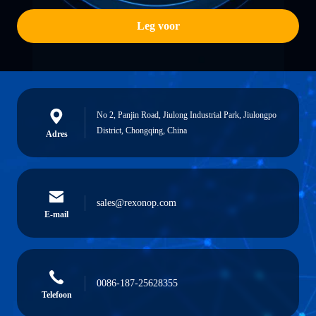
Leg voor
No 2, Panjin Road, Jiulong Industrial Park, Jiulongpo
District, Chongqing, China
Adres
sales@rexonop.com
E-mail
0086-187-25628355
Telefoon