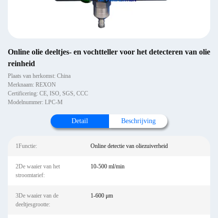
Online olie deeltjes- en vochtteller voor het detecteren van olie
reinheid
Plaats van herkomst: China
Merknaam: REXON
Certificering: CE, ISO, SGS, CCC
Modelnummer: LPC-M
Detail
Beschrijving
1Functie:
Online detectie van oliezuiverheid
2De waaier van het
10-500 ml/min
stroomtarief:
3De waaier van de
1-600 μm
deeltjesgrootte: