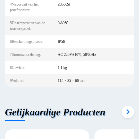
4Viscositeit van het
≤350cSt
proefmonster:
5De temperatuur van de
0-80℃
teststeekproef:
6Beschermingsniveau:
IP56
7Stroomvoorziening:
AC 220V±10%, 50/60Hz
8Gewicht:
1,1 kg
9Volume:
115 × 85 × 60 mm
Gelijkaardige Producten