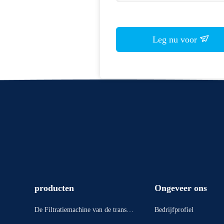
Leg nu voor
producten
Ongeveer ons
De Filtratiemachine van de transfo
Bedrijfprofiel
rmatorolie