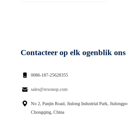
((600LPH)
Contacteer op elk ogenblik ons

0086-187-25628355

sales@rexonop.com

No 2, Panjin Road, Jiulong Industrial Park, Jiulongpo 
Chongqing, China