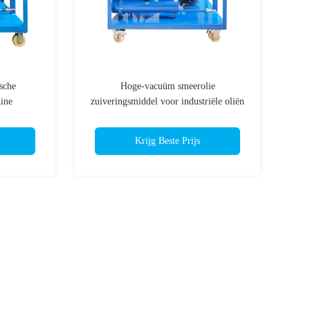
sche
Hoge-vacuüm smeerolie
hine
zuiveringsmiddel voor industriële oliën
zuivering behandeling
Krijg Beste Prijs