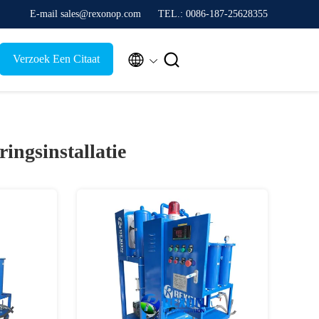
E-mail sales@rexonop.com
TEL.: 0086-187-25628355


Verzoek Een Citaat
ingsinstallatie