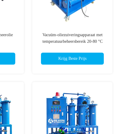
meerolie
Vacuüm-oliezuiveringsapparaat met
,
temperatuurbeheersbereik 20-80 °C
eid
Krijg Beste Prijs