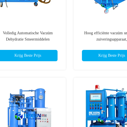
Volledig Automatische Vacuüm
Hoog efficiënte vacuüm s
Dehydratie Smeermiddelen
zuiveringsapparaat
Filtratiemachine TYA-50(3000L/Hr)
oliebehandelingseenh
Krijg Beste Prijs
Krijg Beste Prijs