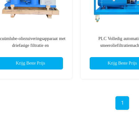
cuümlube-oliezuiveringsapparaat met
PLC Volledig automati
driefasige filtratie en
smeeroliefiltratiemac
verwarmingstemperatuur 55-60.C
Krijg Beste Prijs
Krijg Beste Prijs
1