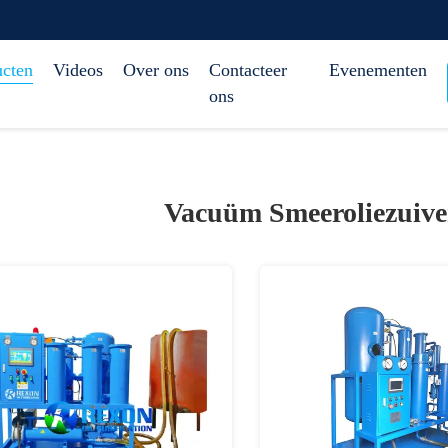
ucten
Videos
Over ons
Contacteer
Evenementen
ons
Vacuüm Smeeroliezuiver